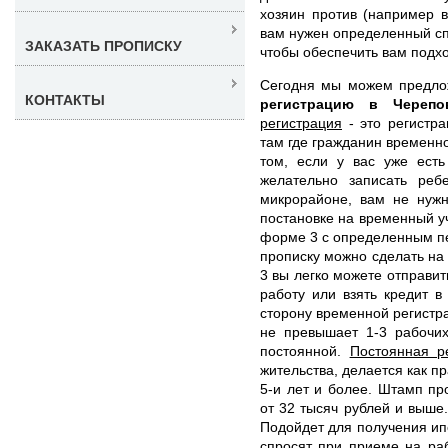
хозяин против (например в
вам нужен определенный сп
ЗАКАЗАТЬ ПРОПИСКУ
чтобы обеспечить вам подх
Сегодня мы можем предл
КОНТАКТЫ
регистрацию в Череп
регистрация
- это регистра
там где гражданин временно
том, если у вас уже ест
желательно записать реб
микрорайоне, вам не нужн
постановке на временный у
форме 3 с определенным пе
прописку можно сделать на 
3 вы легко можете отправит
работу или взять кредит 
сторону временной регистра
не превышает 1-3 рабочих
постоянной.
Постоянная р
жительства, делается как п
5-и лет и более. Штамп пр
от 32 тысяч рублей и выше.
Подойдет для получения ипо
спросят при приеме на раб